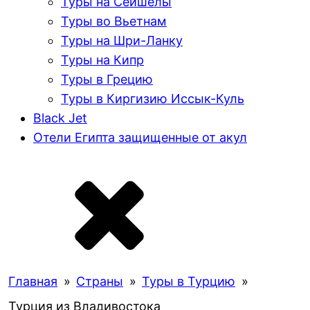
Туры на Сейшелы
Туры во Вьетнам
Туры на Шри-Ланку
Туры на Кипр
Туры в Грецию
Туры в Киргизию Иссык-Куль
Black Jet
Отели Египта защищенные от акул
Главная
»
Страны
»
Туры в Турцию
»
Турция из Владивостока