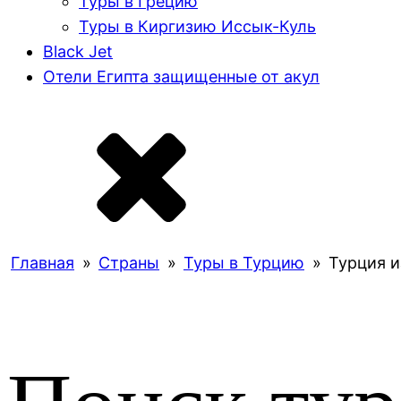
Туры в Грецию
Туры в Киргизию Иссык-Куль
Black Jet
Отели Египта защищенные от акул
Главная
»
Страны
»
Туры в Турцию
»
Турция и