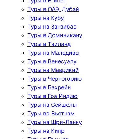
Туры в Египет
Туры в ОАЭ, Дубай
Туры на Кубу
Туры на Занзибар
Туры в Доминикану
Туры в Таиланд
Туры на Мальдивы
Туры в Венесуэлу
Туры на Маврикий
Туры в Черногорию
Туры в Бахрейн
Туры в Гоа Индию
Туры на Сейшелы
Туры во Вьетнам
Туры на Шри-Ланку
Туры на Кипр